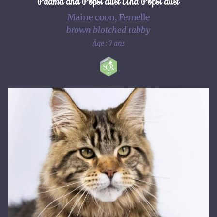
Padma and Popsi dust And Popsi dust
Maine coon, Femelle
brown blotched tabby
Âge : 7 ans