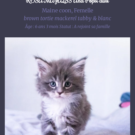
ROSA MAJALIS And Popsi dust
Maine coon, Femelle
brown tortie mackerel tabby & blanc
Âge : 6 ans 3 mois
Statut : A rejoint sa famille