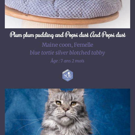
Plum plum pudding and Popsi dust And Popsi dust
Maine coon, Femelle
blue tortie silver blotched tabby
Âge : 7 ans 2 mois