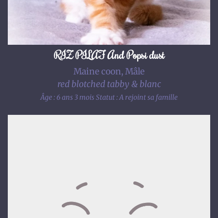
RIZ PILAF And Popsi dust
Maine coon, Mâle
red blotched tabby & blanc
Âge : 6 ans 3 mois
Statut : A rejoint sa famille