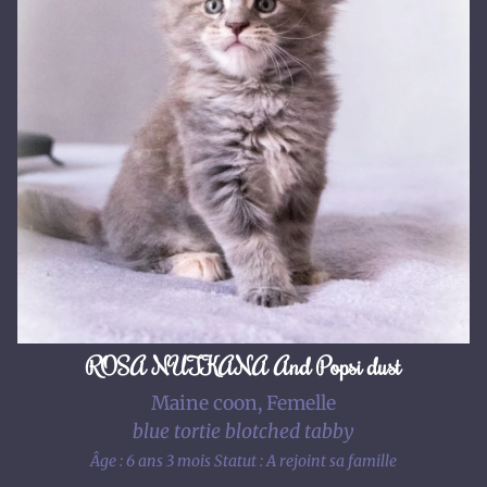
ROSA NUTKANA And Popsi dust
Maine coon, Femelle
blue tortie blotched tabby
Âge : 6 ans 3 mois
Statut : A rejoint sa famille