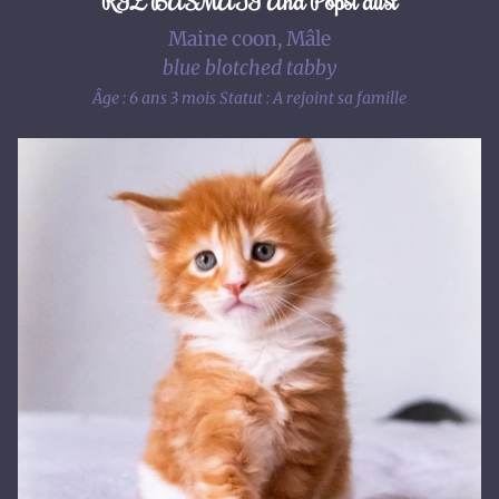
RIZ BASMATI And Popsi dust
Maine coon, Mâle
blue blotched tabby
Âge : 6 ans 3 mois
Statut : A rejoint sa famille