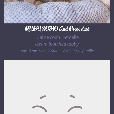
RUBY SOHO And Popsi dust
Maine coon, Femelle
cream blotched tabby
Âge : 5 ans 11 mois
Statut : A rejoint sa famille