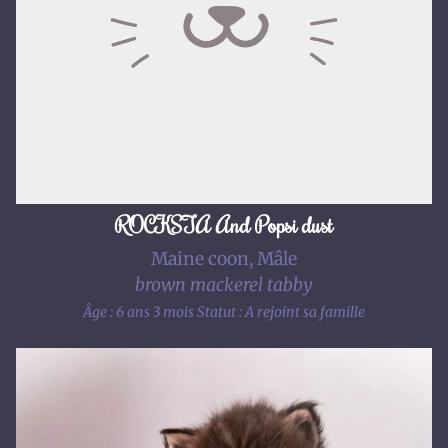
ROCKSTA And Popsi dust
Maine coon, Mâle
brown mackerel tabby
Âge : 6 ans 3 mois
Statut : A rejoint sa famille