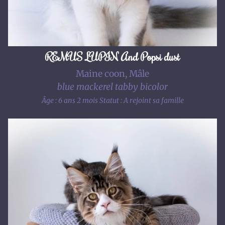
REMUS LUPIN And Popsi dust
Maine coon, Mâle
blue mackerel tabby bicolor
Âge : 6 ans 2 mois
Statut : A rejoint sa famille