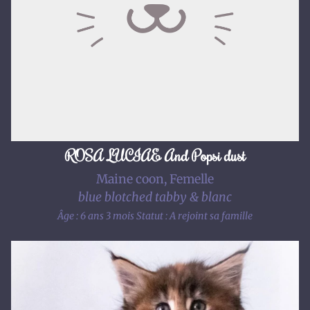
ROSA LUCIAE And Popsi dust
Maine coon, Femelle
blue blotched tabby & blanc
Âge : 6 ans 3 mois
Statut : A rejoint sa famille