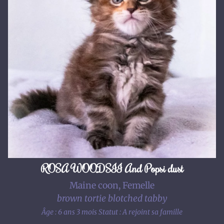
ROSA WOODSII And Popsi dust
Maine coon, Femelle
brown tortie blotched tabby
Âge : 6 ans 3 mois
Statut : A rejoint sa famille