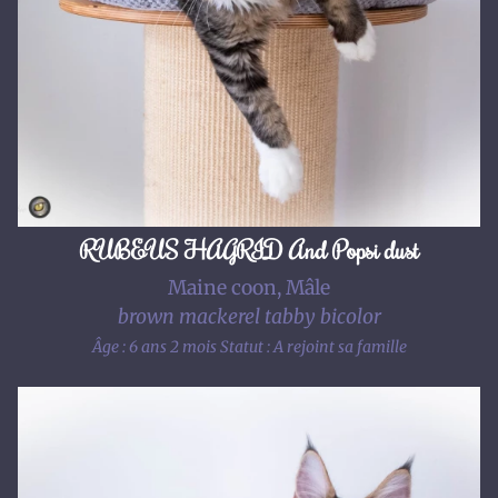
RUBEUS HAGRID And Popsi dust
Maine coon, Mâle
brown mackerel tabby bicolor
Âge : 6 ans 2 mois
Statut : A rejoint sa famille