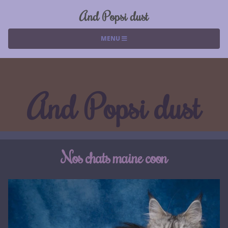
And Popsi dust
MENU
And Popsi dust
Nos chats maine coon