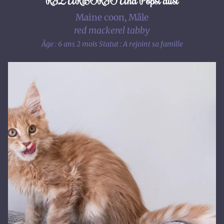
RIZ ARBORIO And Popsi dust
Maine coon, Mâle
red mackerel tabby
Âge : 6 ans 2 mois
Statut : A rejoint sa famille