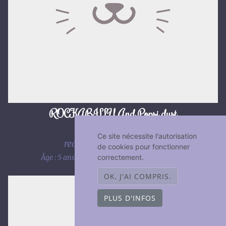
ROCKABILLY And Popsi dust
Maine coon, Mâle
Ce site nécessite l'autorisation
red silver blotched tabby
de cookies pour fonctionner
correctement.
Âge : 5 ans 11 mois
Statut : A rejoint sa famille
OK, J'AI COMPRIS.
PLUS D'INFOS