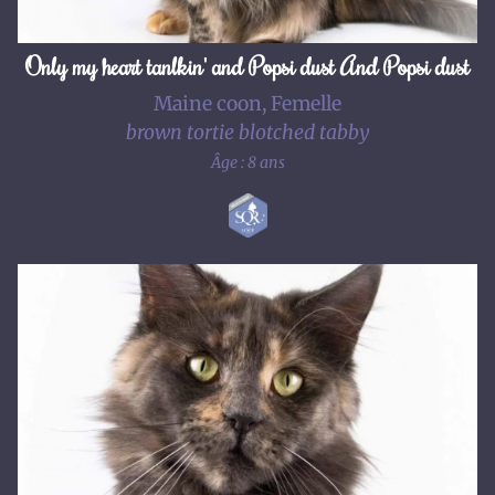
Only my heart tanlkin' and Popsi dust And Popsi dust
Maine coon, Femelle
brown tortie blotched tabby
Âge : 8 ans