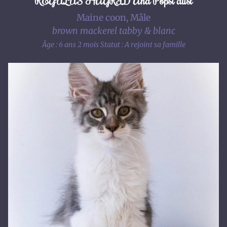
REGULUS HAGRID And Popsi dust
Maine coon, Mâle
brown mackerel tabby & blanc
Âge : 6 ans 2 mois
Statut : A rejoint sa famille