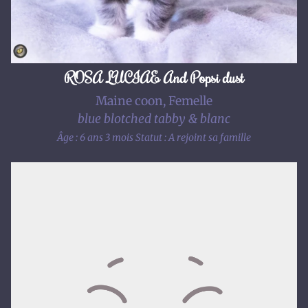
ROSA LUCIAE And Popsi dust
Maine coon, Femelle
blue blotched tabby & blanc
Âge : 6 ans 3 mois
Statut : A rejoint sa famille