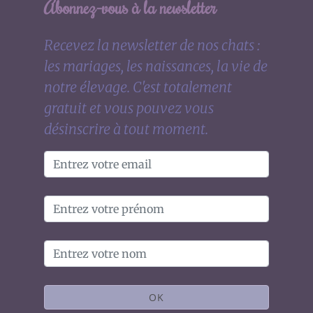
Abonnez-vous à la newsletter
Recevez la newsletter de nos chats :
les mariages, les naissances, la vie de
notre élevage. C'est totalement
gratuit et vous pouvez vous
désinscrire à tout moment.
OK