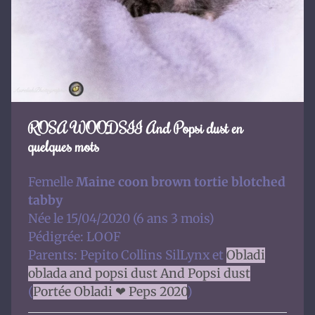
ROSA WOODSII And Popsi dust en
quelques mots
Femelle
Maine coon brown tortie blotched
tabby
Née le 15/04/2020 (6 ans 3 mois)
Pédigrée: LOOF
Parents: Pepito Collins SilLynx et
Obladi
oblada and popsi dust And Popsi dust
(
Portée Obladi ❤ Peps 2020
)