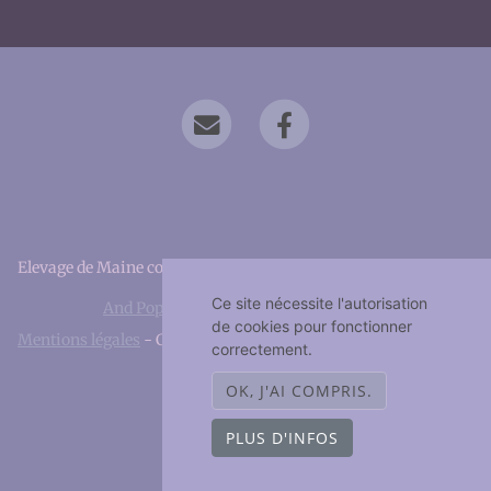
Elevage de Maine coon depuis 2019 situé en Bouches-du-Rhône
Ce site nécessite l'autorisation
And Popsi dust
sur
chat-et-chaton.com
de cookies pour fonctionner
Mentions légales
- Copyright© And Popsi dust 2026 - Site créé
correctement.
avec
WeBreed
OK, J'AI COMPRIS.
PLUS D'INFOS