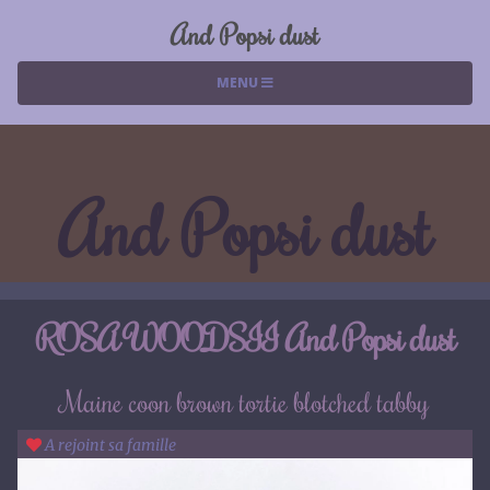
And Popsi dust
MENU
And Popsi dust
ROSA WOODSII And Popsi dust
Maine coon brown tortie blotched tabby
A rejoint sa famille