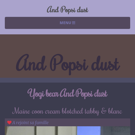
And Popsi dust
MENU
And Popsi dust
Yogi bear And Popsi dust
Maine coon cream blotched tabby & blanc
A rejoint sa famille