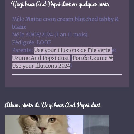
Yogi bear And Popsi dust en quelques mots
Mâle
Maine coon cream blotched tabby &
blanc
Né le 30/08/2024 (1 an 11 mois)
Pédigrée: LOOF
Parents:
Use your illusions de l'île verte
et
Uzume And Popsi dust
(
Portée Uzume ❤
Use your illusions 2024
)
Album photo de Yogi bear And Popsi dust