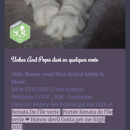
Unkee And Popsi dust en quelques mots
Mâle
Maine coon blue ticked tabby &
blanc
Né le 17/11/2023 (2 ans 8 mois)
Pédigrée: LOOF , SQR : Conforme
Parents: Honey devil Gotta get me high et
Renata De l'île verte
(
Portée Renata de l'île
verte ❤ Honey devil Gotta get me high
2023
)