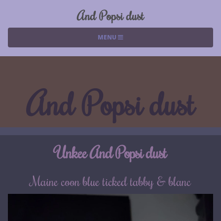
And Popsi dust
MENU
And Popsi dust
Unkee And Popsi dust
Maine coon blue ticked tabby & blanc