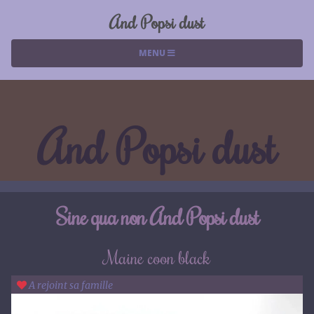
And Popsi dust
MENU
And Popsi dust
Sine qua non And Popsi dust
Maine coon black
A rejoint sa famille