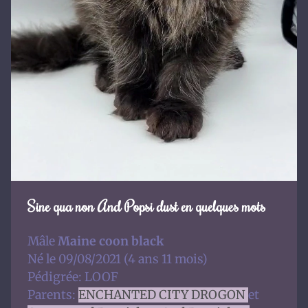
Sine qua non And Popsi dust en quelques mots
Mâle
Maine coon black
Né le 09/08/2021 (4 ans 11 mois)
Pédigrée: LOOF
Parents:
ENCHANTED CITY DROGON
et