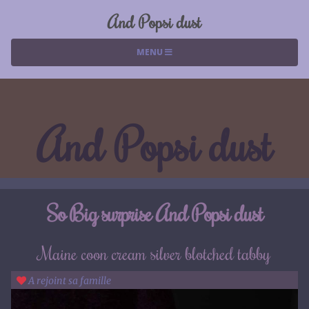
And Popsi dust
MENU
And Popsi dust
So Big surprise And Popsi dust
Maine coon cream silver blotched tabby
A rejoint sa famille