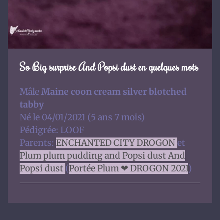
So Big surprise And Popsi dust en quelques mots
Mâle
Maine coon cream silver blotched
tabby
Né le 04/01/2021 (5 ans 7 mois)
Pédigrée: LOOF
Parents:
ENCHANTED CITY DROGON
et
Plum plum pudding and Popsi dust And
Popsi dust
(
Portée Plum ❤ DROGON 2021
)