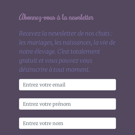
Abonnez-vous à la newsletter
Recevez la newsletter de nos chats :
les mariages, les naissances, la vie de
notre élevage. C'est totalement
gratuit et vous pouvez vous
désinscrire à tout moment.