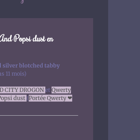
 Popsi dust en
 silver blotched tabby
ns 11 mois)
D CITY DROGON
et
Qwerty
Popsi dust
(
Portée Qwerty ❤