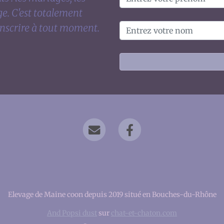
ge. C'est totalement
inscrire à tout moment.
Elevage de Maine coon depuis 2019 situé en Bouches-du-Rhône
And Popsi dust
sur
chat-et-chaton.com