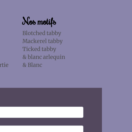
Nos motifs
Blotched tabby
Mackerel tabby
Ticked tabby
& blanc arlequin
rtie
& Blanc