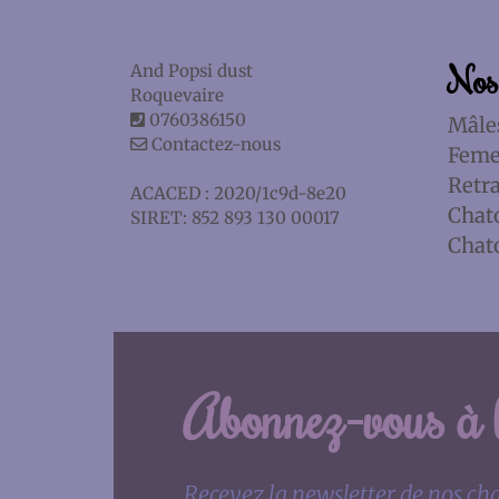
Nos
And Popsi dust
Roquevaire
0760386150
Mâle
Contactez-nous
Feme
Retra
ACACED : 2020/1c9d-8e20
Chat
SIRET: 852 893 130 00017
Chat
Abonnez-vous à l
Recevez la newsletter de nos chat