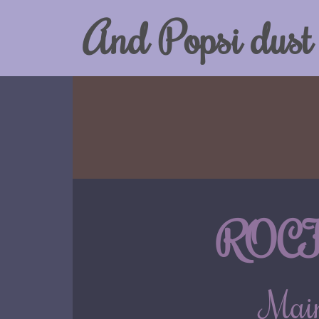
And Popsi dust
ROCK
Main