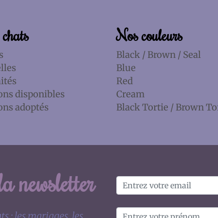
 chats
Nos couleurs
s
Black / Brown / Seal
lles
Blue
ités
Red
ons disponibles
Cream
ons adoptés
Black Tortie / Brown To
a newsletter
s : les mariages, les