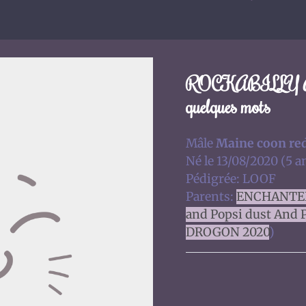
ROCKABILLY And
quelques mots
Mâle
Maine coon red
Né le 13/08/2020 (5 a
Pédigrée: LOOF
Parents:
ENCHANTE
and Popsi dust And 
DROGON 2020
)