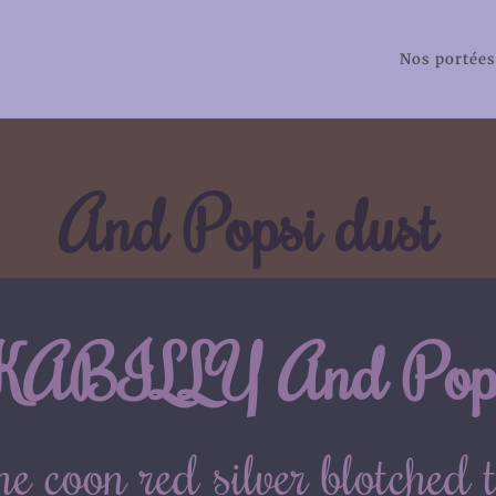
Nos portées
And Popsi dust
ABILLY And Popsi
e coon red silver blotched 